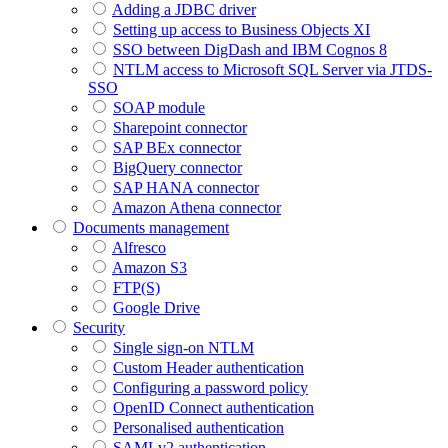
Adding a JDBC driver
Setting up access to Business Objects XI
SSO between DigDash and IBM Cognos 8
NTLM access to Microsoft SQL Server via JTDS-
SSO
SOAP module
Sharepoint connector
SAP BEx connector
BigQuery connector
SAP HANA connector
Amazon Athena connector
Documents management
Alfresco
Amazon S3
FTP(S)
Google Drive
Security
Single sign-on NTLM
Custom Header authentication
Configuring a password policy
OpenID Connect authentication
Personalised authentication
SAMLv2 authentication