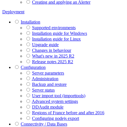
Creating and applying an Alerter
Deployment
Installation
Supported environments
Installation guide for Windows
Installation guide for Linux
Upgrade guide
Changes in behaviour
What's new in 2025 R2
Release notes 2025 R2
Configuration
Server parameters
Administration
Backup and restore
Server status
User import tool (importtools)
Advanced system settings
DDAudit module
Regions of France before and after 2016
Configuring nodejs export
Connectivity / Data Bases