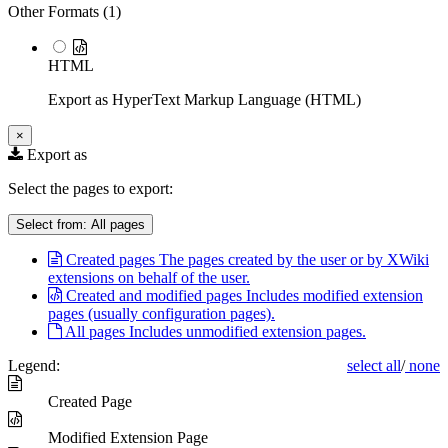
Other Formats (
1
)
HTML
Export as HyperText Markup Language (HTML)
×
Export as
Select the pages to export:
Select from:
All pages
Created pages
The pages created by the user or by XWiki
extensions on behalf of the user.
Created and modified pages
Includes modified extension
pages (usually configuration pages).
All pages
Includes unmodified extension pages.
Legend:
select all
/
none
Created Page
Modified Extension Page